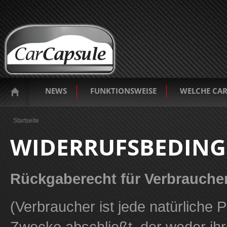
NEWS
FUNKTIONSWEISE
WELCHE CAR
Sie sind hier
Startseite
WIDERRUFSBEDIN
Rückgaberecht für Verbrauche
(Verbraucher ist jede natürliche
Zwecke abschließt, der weder ih