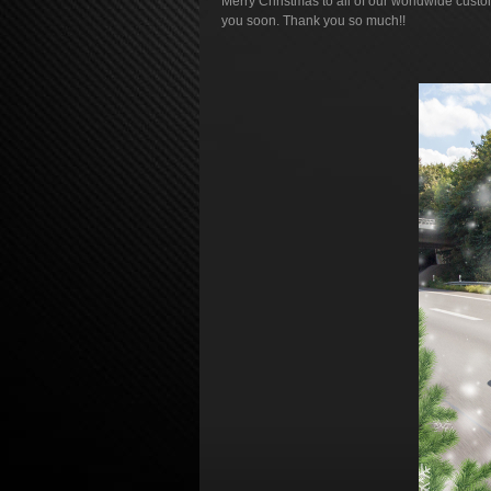
Merry Christmas to all of our worldwide custom
you soon. Thank you so much!!