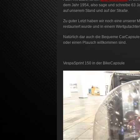
dem Jahr 1954, also sage und schreibe 63 Ja
auf unserem Stand und auf der Straße.
Zu guter Letzt haben wir noch eine unser
restauriert wurde und in einem Wertgutachten
Natürlich dar auch die Bequeme CarCapsule 
oder einen Plausch willkommen sind.
VespaSprint 150 in der BikeCapsule