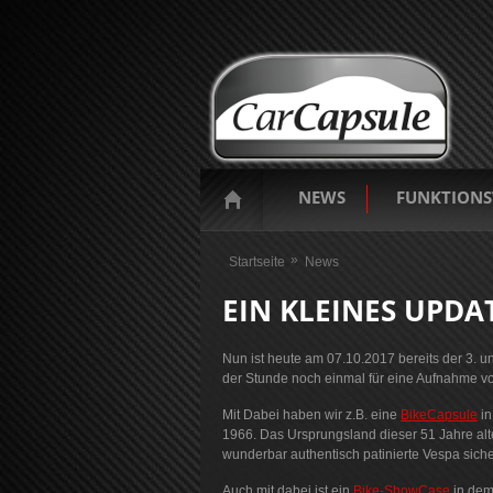
NEWS
FUNKTIONS
Sie sind hier
Startseite
News
EIN KLEINES UPD
Nun ist heute am 07.10.2017 bereits der 3. un
der Stunde noch einmal für eine Aufnahme von
Mit Dabei haben wir z.B. eine
BikeCapsule
in
1966. Das Ursprungsland dieser 51 Jahre alt
wunderbar authentisch patinierte Vespa sicher
Auch mit dabei ist ein
Bike-ShowCase
in dem