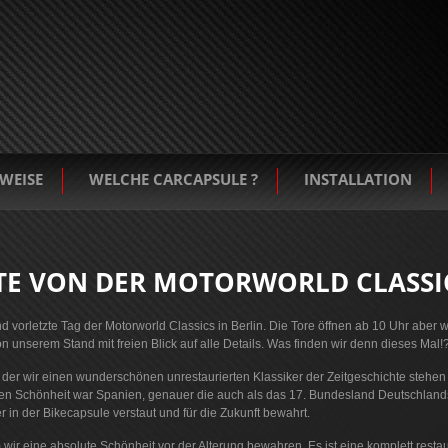
WEISE
WELCHE CARCAPSULE ?
INSTALLATION
ATE VON DER MOTORWORLD CLASSI
d vorletzte Tag der Motorworld Classics in Berlin. Die Tore öffnen ab 10 Uhr aber w
 unserem Stand mit freien Blick auf alle Details. Was finden wir denn dieses Mal!
 der wir einen wunderschönen unrestaurierten Klassiker der Zeitgeschichte stehe
en Schönheit war Spanien, genauer die auch als das 17. Bundesland Deutschlands 
 in der Bikecapsule verstaut und für die Zukunft bewahrt.
 wir eine absolute Schönheit vor der Alterung bewahren. Es ist eine komplett rest