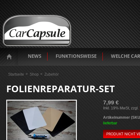
NEWS
FUNKTIONSWEISE
WELCHE CAR
Sie sind hier
Startseite
Shop
Zubehör
FOLIENREPARATUR-SET
7,99 €
Inkl. 19% MwSt, zzgl.
Artikelnummer (SKU
lieferbar