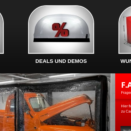
DEALS UND DEMOS
WU
F.
Frage
Hier f
zu Ca