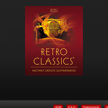
AGB
F.A.Q.
Datenschutz
V